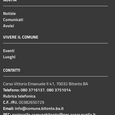
Notizie
Comunicati
Avvisi
VIVERE IL COMUNE
Eventi
Luoghi
CONTATTI
Corso Vittorio Emanuele II 41, 70032 Bitonto BA
Telefono:
080 3716137
,
080 3751014
Rubrica telefonica
C.F. /P.I.
00382650729
Email:
info@comune.bitonto.ba.it
PEC:
protocollo.comunebitonto@pec.rupar.puglia.it