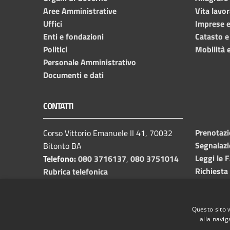
Aree Amministrative
Vita lavor
Uffici
Imprese 
Enti e fondazioni
Catasto e
Politici
Mobilità e
Personale Amministrativo
Documenti e dati
CONTATTI
Prenotaz
Corso Vittorio Emanuele II 41, 70032
Segnalazi
Bitonto BA
Leggi le 
Telefono:
080 3716137
,
080 3751014
Richiesta
Rubrica telefonica
C.F. /P.I.
00382650729
Email:
info@comune.bitonto.ba.it
PEC:
Questo sito 
alla navig
protocollo.comunebitonto@pec.rupar.puglia.it