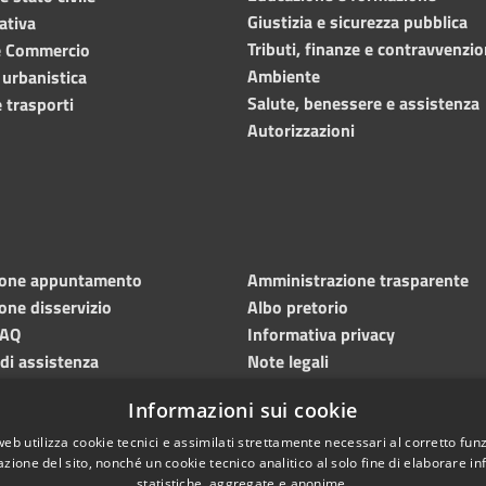
Giustizia e sicurezza pubblica
ativa
Tributi, finanze e contravvenzio
e Commercio
Ambiente
 urbanistica
Salute, benessere e assistenza
 trasporti
Autorizzazioni
ione appuntamento
Amministrazione trasparente
one disservizio
Albo pretorio
FAQ
Informativa privacy
 di assistenza
Note legali
Dichiarazione di accessibilità
Informazioni sui cookie
Meccanismo di feedback
web utilizza cookie tecnici e assimilati strettamente necessari al corretto fu
azione del sito, nonché un cookie tecnico analitico al solo fine di elaborare i
statistiche, aggregate e anonime.