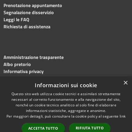
Prenotazione appuntamento
Segnalazione disservizio
Leggi le FAQ
Richiesta di assistenza
Amministrazione trasparente
Albo pretorio
Informativa privacy
Note legali
×
Informazioni sui cookie
Dichiarazione di accessibilità
Meccanismo di feedback
Questo sito web utilizza cookie tecnici e assimilati strettamente
necessari al corretto funzionamento e alla navigazione del sito,
nonché un cookie tecnico analitico al solo fine di elaborare
informazioni statistiche, aggregate e anonime.
RSS
Copyright © 2026 • Comune di
Per maggiori dettagli, può consultare la cookie policy al seguente
link
Accessibilità
Bitonto • Powered by
Privacy
Municipium
Accesso
•
RIFIUTA TUTTO
ACCETTA TUTTO