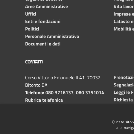
Aree Amministrative
Vita lavor
Uffici
Imprese 
Enti e fondazioni
Catasto e
Politici
Mobilità e
Personale Amministrativo
Documenti e dati
CONTATTI
Prenotaz
Corso Vittorio Emanuele II 41, 70032
Segnalazi
Bitonto BA
Leggi le 
Telefono:
080 3716137
,
080 3751014
Richiesta
Rubrica telefonica
C.F. /P.I.
00382650729
Email:
info@comune.bitonto.ba.it
PEC:
Questo sito 
alla navig
protocollo.comunebitonto@pec.rupar.puglia.it