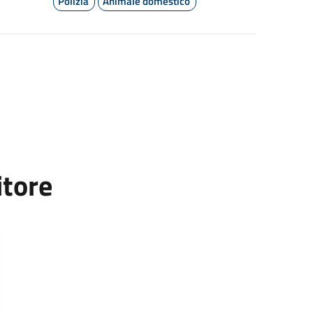
Polizia
Animale domestico
itore