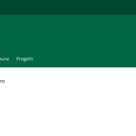
omune
Progetti
mo