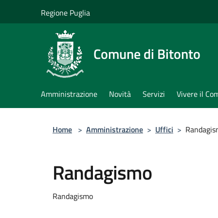
Salta al contenuto principale
Regione Puglia
Comune di Bitonto
Amministrazione
Novità
Servizi
Vivere il C
Home
>
Amministrazione
>
Uffici
>
Randagis
Randagismo
Randagismo