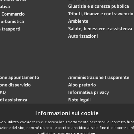
Giustizia e sicurezza pubblica
ativa
Tributi, finanze e contravvenzio
e Commercio
Ambiente
 urbanistica
Salute, benessere e assistenza
 trasporti
Autorizzazioni
ione appuntamento
Amministrazione trasparente
one disservizio
Albo pretorio
FAQ
Informativa privacy
 di assistenza
Note legali
Dichiarazione di accessibilità
Informazioni sui cookie
Meccanismo di feedback
web utilizza cookie tecnici e assimilati strettamente necessari al corretto fu
azione del sito, nonché un cookie tecnico analitico al solo fine di elaborare i
statistiche, aggregate e anonime.