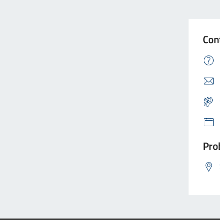
Con
Prob