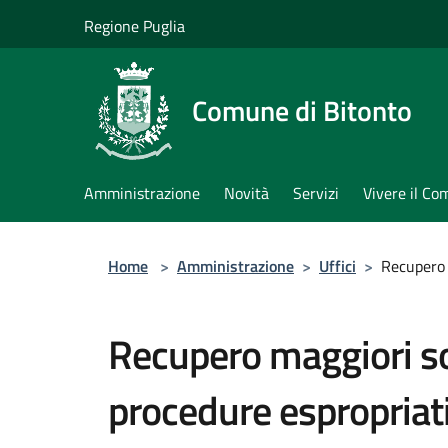
Salta al contenuto principale
Regione Puglia
Comune di Bitonto
Amministrazione
Novità
Servizi
Vivere il C
Home
>
Amministrazione
>
Uffici
>
Recupero 
Recupero maggiori s
procedure espropriati