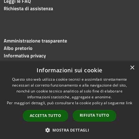
Leggi le FAQ
Richiesta di assistenza
Amministrazione trasparente
Albo pretorio
Informativa privacy
Note legali
×
Informazioni sui cookie
Dichiarazione di accessibilità
Meccanismo di feedback
Questo sito web utilizza cookie tecnici e assimilati strettamente
necessari al corretto funzionamento e alla navigazione del sito,
nonché un cookie tecnico analitico al solo fine di elaborare
informazioni statistiche, aggregate e anonime.
RSS
Copyright © 2026 • Comune di
Per maggiori dettagli, può consultare la cookie policy al seguente
link
Accessibilità
Bitonto • Powered by
Privacy
Municipium
Accesso
•
RIFIUTA TUTTO
ACCETTA TUTTO
Cookie
redazione
Mappa del sito
MOSTRA DETTAGLI