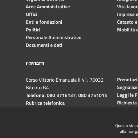
Aree Amministrative
Vita lavor
Uffici
Imprese 
Enti e fondazioni
Catasto e
Politici
Mobilità e
Personale Amministrativo
Documenti e dati
CONTATTI
Prenotaz
Corso Vittorio Emanuele II 41, 70032
Segnalazi
Bitonto BA
Leggi le 
Telefono:
080 3716137
,
080 3751014
Richiesta
Rubrica telefonica
C.F. /P.I.
00382650729
Email:
info@comune.bitonto.ba.it
PEC:
Questo sito 
alla navig
protocollo.comunebitonto@pec.rupar.puglia.it