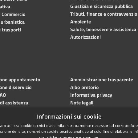
Giustizia e sicurezza pubblica
ativa
Tributi, finanze e contravvenzio
e Commercio
Ambiente
 urbanistica
Salute, benessere e assistenza
 trasporti
Autorizzazioni
ione appuntamento
Amministrazione trasparente
one disservizio
Albo pretorio
FAQ
Informativa privacy
 di assistenza
Note legali
Dichiarazione di accessibilità
Informazioni sui cookie
Meccanismo di feedback
web utilizza cookie tecnici e assimilati strettamente necessari al corretto fu
azione del sito, nonché un cookie tecnico analitico al solo fine di elaborare i
statistiche, aggregate e anonime.