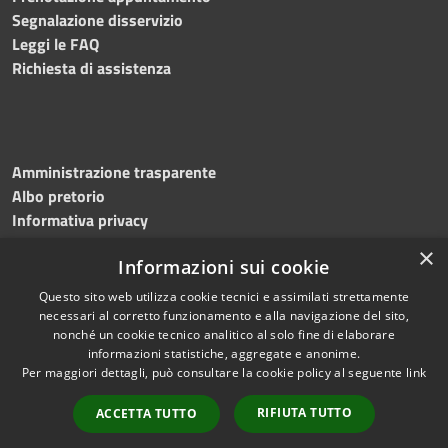
Segnalazione disservizio
Leggi le FAQ
Richiesta di assistenza
Amministrazione trasparente
Albo pretorio
Informativa privacy
Note legali
×
Informazioni sui cookie
Dichiarazione di accessibilità
Meccanismo di feedback
Questo sito web utilizza cookie tecnici e assimilati strettamente
necessari al corretto funzionamento e alla navigazione del sito,
nonché un cookie tecnico analitico al solo fine di elaborare
informazioni statistiche, aggregate e anonime.
RSS
Copyright © 2026 • Comune di
Per maggiori dettagli, può consultare la cookie policy al seguente
link
Accessibilità
Bitonto • Powered by
Privacy
Municipium
Accesso
•
RIFIUTA TUTTO
ACCETTA TUTTO
Cookie
redazione