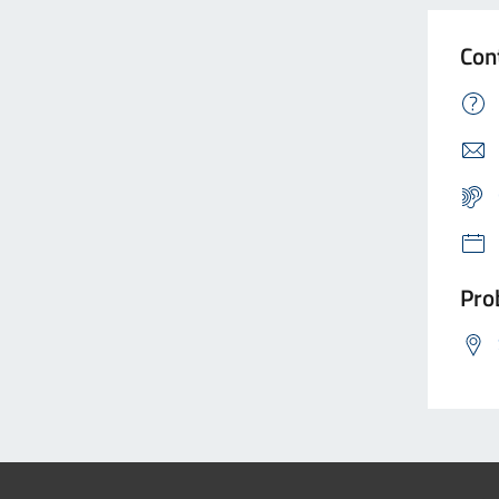
Con
Prob