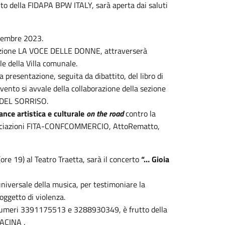
onto della FIDAPA BPW ITALY, sarà aperta dai saluti
ovembre 2023.
ciazione LA VOCE DELLE DONNE, attraverserà
le della Villa comunale.
 presentazione, seguita da dibattito, del libro di
’evento si avvale della collaborazione della sezione
I DEL SORRISO.
nce artistica e culturale
on the road
contro la
 associazioni FITA-CONFCOMMERCIO, AttoRematto,
re 19) al Teatro Traetta, sarà il concerto
“… Gioia
universale della musica, per testimoniare la
oggetto di violenza.
i numeri 3391175513 e 3288930349, è frutto della
MACINA .