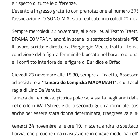
e rispetto di tutte le differenze.
L’evento a ingresso gratuito con prenotazione al numero 37
l’associazione IO SONO MIA, sarà replicato mercoledì 22 no
Sempre mercoledì 22 novembre, alle ore 19, al Teatro Traetta
DRAMA COMPANY, andrà in scena lo spettacolo teatrale
“P
Il lavoro, scritto e diretto da Piergiorgio Meola, tratta il te
condizione della figura femminile bloccata nel baratro di un
e il conflitto interiore delle figure di Euridice e Orfeo.
Giovedì 23 novembre alle 18.30, sempre al Traetta, Assesso
ad assistere a
“Tamara de Lempicka MADAMART”
, spettaco
regia di Lino De Venuto.
Tamara de Lempicka, pittrice polacca, vissuta negli anni dell
del crollo di Wall Street e della seconda guerra mondiale, pa
anche per essere stata donna determinata, trasgressiva e in
Venerdì 24 novembre, alle ore 19, in scena andrà lo spettac
Porzia, che propone una rivisitazione in chiave moderna dell’