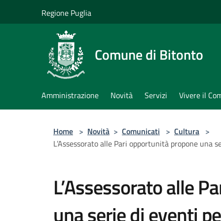
Salta al contenuto principale
Regione Puglia
Comune di Bitonto
Amministrazione
Novità
Servizi
Vivere il C
Home
>
Novità
>
Comunicati
>
Cultura
>
L’Assessorato alle Pari opportunità propone una se
L’Assessorato alle Pa
una serie di eventi pe