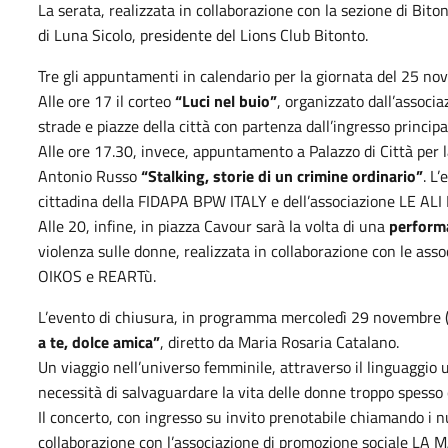
La serata, realizzata in collaborazione con la sezione di Bit
di Luna Sicolo, presidente del Lions Club Bitonto.
Tre gli appuntamenti in calendario per la giornata del 25 n
Alle ore 17 il corteo
“Luci nel buio”
, organizzato dall’asso
strade e piazze della città con partenza dall’ingresso principa
Alle ore 17.30, invece, appuntamento a Palazzo di Città per la
Antonio Russo
“Stalking, storie di un crimine ordinario”
. L
cittadina della FIDAPA BPW ITALY e dell’associazione LE AL
Alle 20, infine, in piazza Cavour sarà la volta di una
performa
violenza sulle donne, realizzata in collaborazione con le
OIKOS e REARTù.
L’evento di chiusura, in programma mercoledì 29 novembre (o
a te, dolce amica”
, diretto da Maria Rosaria Catalano.
Un viaggio nell’universo femminile, attraverso il linguaggio 
necessità di salvaguardare la vita delle donne troppo spesso 
Il concerto, con ingresso su invito prenotabile chiamando 
collaborazione con l’associazione di promozione sociale LA 