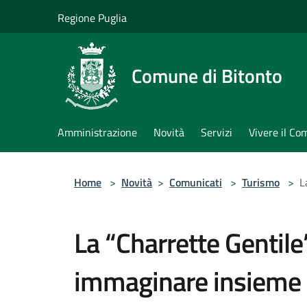
Salta al contenuto principale
Regione Puglia
Comune di Bitonto
Amministrazione
Novità
Servizi
Vivere il C
Home
>
Novità
>
Comunicati
>
Turismo
>
L
La “Charrette Gentile”
immaginare insieme il