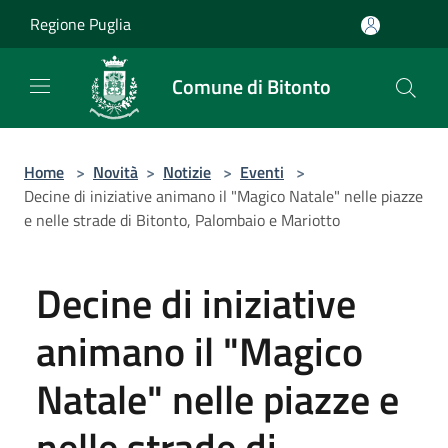
Salta al contenuto principale
Regione Puglia
Comune di Bitonto
Home
>
Novità
>
Notizie
>
Eventi
>
Decine di iniziative animano il "Magico Natale" nelle piazze
e nelle strade di Bitonto, Palombaio e Mariotto
Decine di iniziative
animano il "Magico
Natale" nelle piazze e
nelle strade di