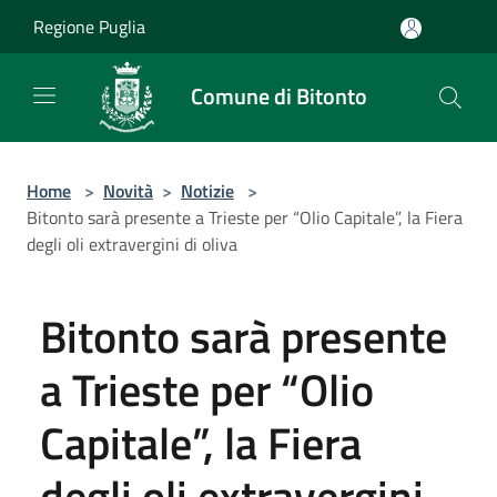
Salta al contenuto principale
Regione Puglia
Comune di Bitonto
Home
>
Novità
>
Notizie
>
Bitonto sarà presente a Trieste per “Olio Capitale”, la Fiera
degli oli extravergini di oliva
Bitonto sarà presente
a Trieste per “Olio
Capitale”, la Fiera
degli oli extravergini