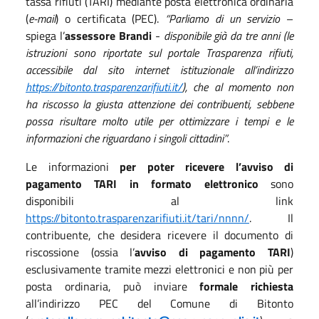
tassa rifiuti (TARI) mediante posta elettronica ordinaria
(
e-mail
) o certificata (PEC).
“Parliamo di un servizio
–
spiega l’
assessore Brandi
-
disponibile già da tre anni (le
istruzioni sono riportate sul portale Trasparenza rifiuti,
accessibile dal sito internet istituzionale all’indirizzo
https://bitonto.trasparenzarifiuti.it/
), che al momento non
ha riscosso la giusta attenzione dei contribuenti, sebbene
possa risultare molto utile per ottimizzare i tempi e le
informazioni che riguardano i singoli cittadini”
.
Le informazioni
per poter ricevere l’avviso di
pagamento TARI in formato elettronico
sono
disponibili al link
https://bitonto.trasparenzarifiuti.it/tari/nnnn/
. Il
contribuente, che desidera ricevere il documento di
riscossione (ossia l’
avviso di pagamento TARI
)
esclusivamente tramite mezzi elettronici e non più per
posta ordinaria, può inviare
formale richiesta
all’indirizzo PEC del Comune di Bitonto