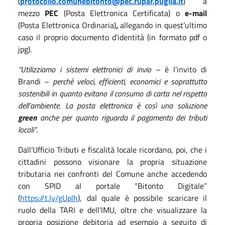
(
protocollo.comunebitonto@pec.rupar.puglia.it
) a
mezzo
PEC
(Posta Elettronica Certificata) o
e-mail
(Posta Elettronica Ordinaria)
,
allegando in quest’ultimo
caso il proprio documento d’identità (in formato pdf o
jpg).
“Utilizziamo i sistemi elettronici di invio
– è l’invito di
Brandi –
perché veloci, efficienti, economici e soprattutto
sostenibili in quanto evitano il consumo di carta nel rispetto
dell’ambiente. La posta elettronica è così una soluzione
green
anche per quanto riguarda il pagamento dei tributi
locali”
.
Dall’Ufficio Tributi e fiscalità locale ricordano, poi, che i
cittadini possono visionare la propria situazione
tributaria nei confronti del Comune anche accedendo
con SPID al portale “Bitonto Digitale”
(
https://t.ly/gUplh
), dal quale è possibile scaricare il
ruolo della TARI e dell’IMU, oltre che visualizzare la
propria posizione debitoria ad esempio a seguito di