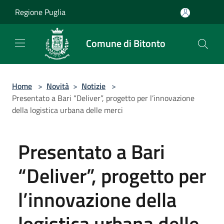
Salta al contenuto principale
Regione Puglia
Comune di Bitonto
Home
>
Novità
>
Notizie
>
Presentato a Bari “Deliver”, progetto per l’innovazione
della logistica urbana delle merci
Presentato a Bari
“Deliver”, progetto per
l’innovazione della
logistica urbana delle