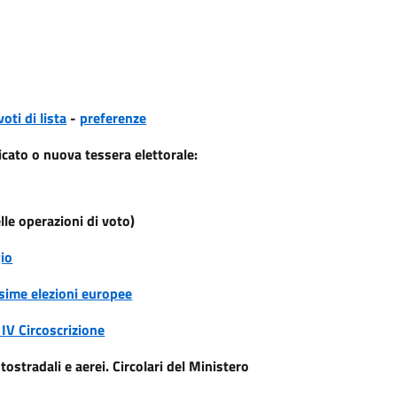
voti di lista
-
preferenze
licato o nuova tessera elettorale:
e operazioni di voto)
io
ssime elezioni europee
 IV Circoscrizione
utostradali e aerei. Circolari del Ministero