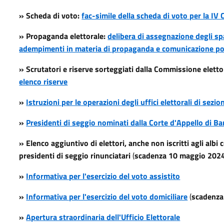
» Scheda di voto:
fac-simile della scheda di voto per la IV 
» Propaganda elettorale:
delibera di assegnazione degli spaz
adempimenti in materia di propaganda e comunicazione pol
» Scrutatori e riserve sorteggiati dalla Commissione elett
elenco riserve
»
Istruzioni per le operazioni degli uffici elettorali di sezio
»
Presidenti di seggio nominati dalla Corte d'Appello di Ba
» Elenco aggiuntivo di elettori, anche non iscritti agli albi 
presidenti di seggio rinunciatari
(
scadenza 10 maggio 202
»
Informativa per l'esercizio del voto assistito
»
Informativa per l'esercizio del voto domiciliare
(
scadenza
»
Apertura straordinaria dell'Ufficio Elettorale