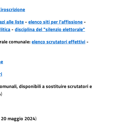
Ciroscrizione
i alle liste
-
elenco siti per l'affissione
-
itica
-
disciplina del "silenzio elettorale"
orale comunaIe:
elenco scrutatori effettivi
-
ne
ri
comunali, disponibili a sostituire scrutatori e
4
)
 20 maggio 2024
)