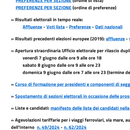
PREFERENZE PER SEZIONE
(ordine di lista)
PREFERENZE PER SEZIONE
(ordine di preferenze)
» Risultati elettorali in tempo reale:
Affluenze
-
Voti lista
-
Preferenze
-
Dati nazionali
» Risultati precedenti elezioni europee (2019):
affluenze
-
» Apertura straordinaria Ufficio elettorale per rilascio dup
venerdì 7 giugno dalle ore 9 alle ore 18
sabato 8 giugno dalle ore 9 alle ore 23
domenica 9 giugno dalle ore 7 alle ore 23 (termine dell
»
Corso di formazione per presidenti e componenti di segg
»
Spostamento di sezioni elettorali in occasione delle pro
» Liste e candidati:
manifesto delle liste dei candidati nella
» Agevolazioni tariffarie per i viaggi ferroviari, via mare, a
dell'Interno
n. 49/2024
-
n. 62/2024