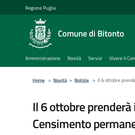
Salta al contenuto principale
Regione Puglia
Comune di Bitonto
Amministrazione
Novità
Servizi
Vivere il C
Home
>
Novità
>
Notizie
>
Il 6 ottobre prend
Il 6 ottobre prenderà 
Censimento permanen