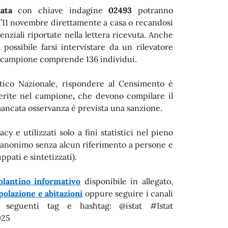
ata
con chiave indagine
02493
potranno
all’11 novembre direttamente a casa o recandosi
nziali riportate nella lettera ricevuta. Anche
ossibile farsi intervistare da un rilevatore
il campione comprende 136 individui.
tico Nazionale, rispondere al Censimento è
serite nel campione
,
che devono compilare il
mancata osservanza è prevista una sanzione.
cy e utilizzati solo a fini statistici nel pieno
o anonimo senza alcun riferimento a persone e
pati e sintetizzati).
olantino informativo
disponibile in allegato,
olazione e abitazioni
oppure seguire i canali
 i seguenti tag e hashtag: @istat #Istat
025