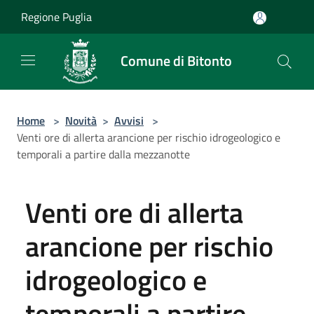
Salta al contenuto principale
Regione Puglia
Comune di Bitonto
Home
>
Novità
>
Avvisi
>
Venti ore di allerta arancione per rischio idrogeologico e
temporali a partire dalla mezzanotte
Venti ore di allerta
arancione per rischio
idrogeologico e
temporali a partire