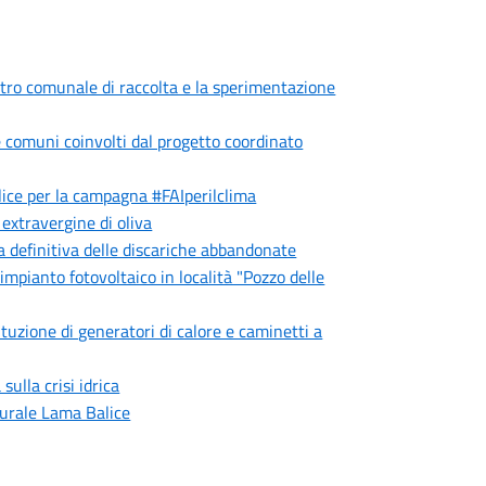
centro comunale di raccolta e la sperimentazione
 comuni coinvolti dal progetto coordinato
ce per la campagna #FAIperilclima
 extravergine di oliva
a definitiva delle discariche abbandonate
mpianto fotovoltaico in località "Pozzo delle
ituzione di generatori di calore e caminetti a
ulla crisi idrica
turale Lama Balice