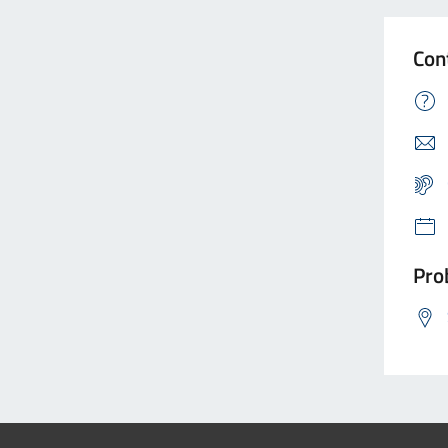
Con
Prob