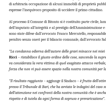
di arbitraria occupazione di alcuni immobili di proprietà pubbli
espresse l’inequivoco proposito di uccidere il primo cittadino.
Al processo il Comune di Bitonto si è costituito parte civile, 
dell’imputato all’integrità e al prestigio dell’Amministrazione 
sono state difese dall’avvocato Franco Mercutello, responsabil
peraltro senza oneri per il bilancio comunale, dall’avvocato Sa
“La condanna odierna dell’autore delle gravi minacce nei miei
Ricci
–
ristabilisce il giusto ordine delle cose, sancendo la supre
va considerata la vera vittima di quel esagitato attacco verbal
forza che non vi può essere spazio nella nostra comunità per la
“Il risultato raggiunto
– aggiunge il Sindaco –
è frutto dell’ott
presso il Tribunale di Bari, che ha avviato le indagini del caso s
dell’attenzione nei confronti della nostra comunità che è anch
rispetto e di tutela da ogni forma di sopruso e prevaricazione”
.