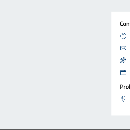
Con
Prob