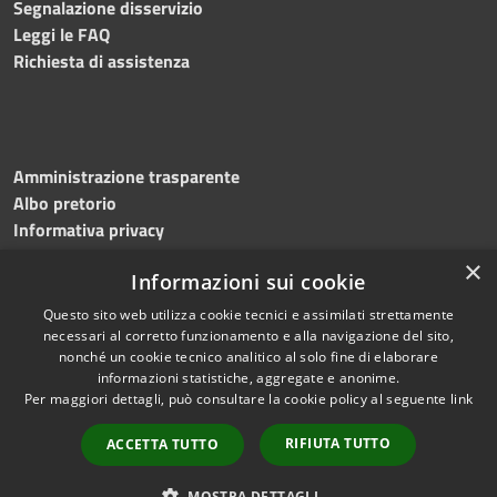
Segnalazione disservizio
Leggi le FAQ
Richiesta di assistenza
Amministrazione trasparente
Albo pretorio
Informativa privacy
Note legali
×
Informazioni sui cookie
Dichiarazione di accessibilità
Meccanismo di feedback
Questo sito web utilizza cookie tecnici e assimilati strettamente
necessari al corretto funzionamento e alla navigazione del sito,
nonché un cookie tecnico analitico al solo fine di elaborare
informazioni statistiche, aggregate e anonime.
RSS
Copyright © 2026 • Comune di
Per maggiori dettagli, può consultare la cookie policy al seguente
link
Accessibilità
Bitonto • Powered by
Privacy
Municipium
Accesso
•
RIFIUTA TUTTO
ACCETTA TUTTO
Cookie
redazione
Mappa del sito
MOSTRA DETTAGLI