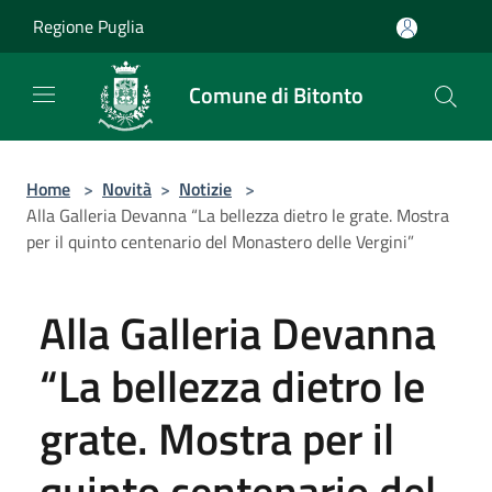
Salta al contenuto principale
Regione Puglia
Comune di Bitonto
Home
>
Novità
>
Notizie
>
Alla Galleria Devanna “La bellezza dietro le grate. Mostra
per il quinto centenario del Monastero delle Vergini”
Alla Galleria Devanna
“La bellezza dietro le
grate. Mostra per il
quinto centenario del