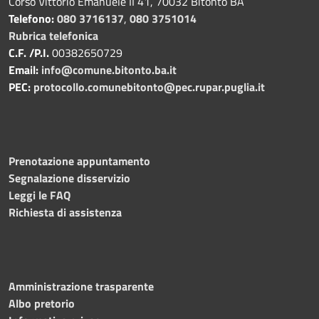
Corso Vittorio Emanuele II 41, 70032 Bitonto BA
Telefono:
080 3716137
,
080 3751014
Rubrica telefonica
C.F. /P.I.
00382650729
Email:
info@comune.bitonto.ba.it
PEC:
protocollo.comunebitonto@pec.rupar.puglia.it
Prenotazione appuntamento
Segnalazione disservizio
Leggi le FAQ
Richiesta di assistenza
Amministrazione trasparente
Albo pretorio