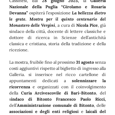
Cassinesi, dal
28 giugno 2025,
la
Galleria
Nazionale della Puglia “Girolamo e Rosaria
Devanna”
ospiterà l’esposizione
La bellezza dietro
le grate. Mostra per il quinto centenario del
Monastero delle Vergini
, a cura di
Nicola Pice
, già
sindaco della città, docente di lettere classiche e
dottore di ricerca in Scienze dell’antichità
classica e cristiana, storia della tradizione e della
ricezione.
La mostra, fruibile fino al prossimo
31 agosto
senza
costi aggiuntivi rispetto al biglietto di ingresso alla
Galleria. si inserisce nel ricco cartellone di
appuntamenti dedicati a
solennizzare la
ricorrenza
e organizzati con il coinvolgimento
della
Curia Arcivescovile di Bari-Bitonto
, del
s
indaco di Bitonto Francesco Paolo Ricci,
dell’
Amministrazione comunale di Bitonto
, delle
associazioni e degli enti religiosi
e
laicali del