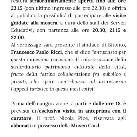
resterà
straordinariamente aperta fino alle ore
23.15
(con ultimo ingresso alle ore 22.30) e offrirà
al pubblico la possibilità di partecipare alle
visite
guidate alla mostra
, a cura dello staff dei Servizi
Educativi, con partenza alle ore
20.30, 21.15 e
22.00
.
Al vernissage sarà presente il sindaco di Bitonto,
Francesco Paolo Ricci
, che si dice
“entusiasta per
questa ennesima occasione di valorizzazione dello
straordinario patrimonio culturale della città,
frutto della fattiva collaborazione fra pubblico e
privati, che spero contribuisca ad accrescerne
l'appeal turistico in questi mesi estivi”.
Prima dell’inaugurazione, a partire
dalle ore 18
, è
prevista un’
esclusiva visita in anteprima con il
curatore
, il prof. Nicola Pice,
riservata agli
abbonati
in possesso della
Museo Card.