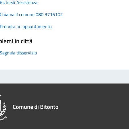
Richiedi Assistenza
Chiama il comune 080 3716102
Prenota un appuntamento
lemi in città
Segnala disservizio
Comune di Bitonto