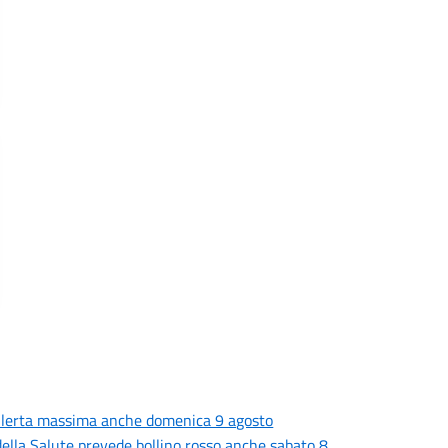
 allerta massima anche domenica 9 agosto
o della Salute prevede bollino rosso anche sabato 8