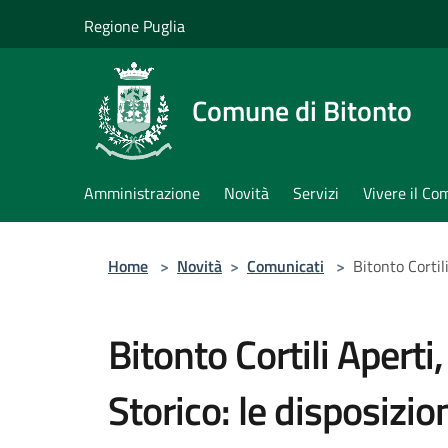
Salta al contenuto principale
Regione Puglia
Comune di Bitonto
Amministrazione
Novità
Servizi
Vivere il C
Home
>
Novità
>
Comunicati
>
Bitonto Cortil
Bitonto Cortili Aperti
Storico: le disposizion