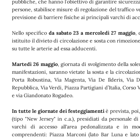
pubbliche, che hanno l’obiettivo di garantire sicurezz
persone, stabilisce misure di regolazione del traffico ve
previsione di barriere fisiche ai principali varchi di ac
Nello specifico
da sabato 23 a mercoledì 27 maggio
, 
istituito il divieto di circolazione e sosta con rimozion
su tutte le arterie ad essa adducenti.
Martedì 26 maggio
, giornata di svolgimento della sol
manifestazioni, saranno vietate la sosta e la circolazio
Porta Robustina, Via Magenta, Via De Ilderis, Via D
Repubblica, Via Verdi, Piazza Partigiani d’Italia, Cors
e via Giandonato Rogadeo.
In tutte le giornate dei festeggiamenti
è prevista, poi,
(tipo "New Jersey" in c.a.), presidiati da personale di
varchi di accesso all'area pedonalizzata e in modo
comprendenti: Piazza Marconi (lato Bar Luna e lato P