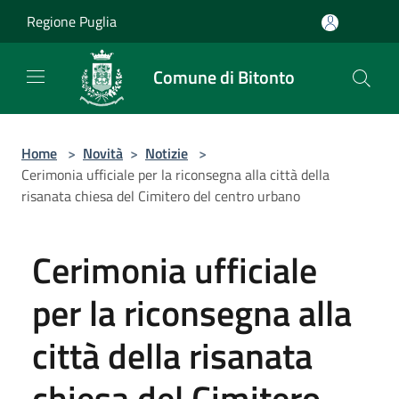
Salta al contenuto principale
Regione Puglia
Comune di Bitonto
Home
>
Novità
>
Notizie
>
Cerimonia ufficiale per la riconsegna alla città della
risanata chiesa del Cimitero del centro urbano
Cerimonia ufficiale
per la riconsegna alla
città della risanata
chiesa del Cimitero