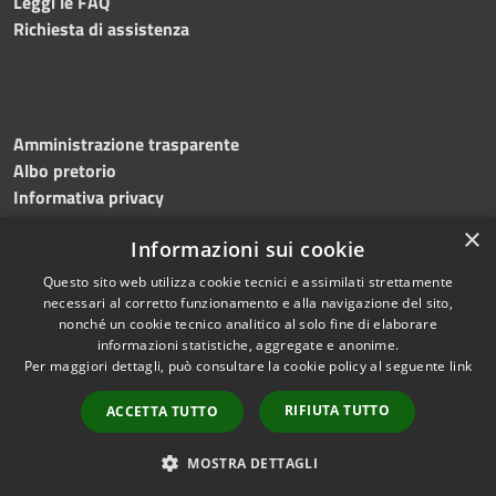
Leggi le FAQ
Richiesta di assistenza
Amministrazione trasparente
Albo pretorio
Informativa privacy
Note legali
×
Informazioni sui cookie
Dichiarazione di accessibilità
Meccanismo di feedback
Questo sito web utilizza cookie tecnici e assimilati strettamente
necessari al corretto funzionamento e alla navigazione del sito,
nonché un cookie tecnico analitico al solo fine di elaborare
informazioni statistiche, aggregate e anonime.
RSS
Copyright © 2026 • Comune di
Per maggiori dettagli, può consultare la cookie policy al seguente
link
Accessibilità
Bitonto • Powered by
Privacy
Municipium
Accesso
•
RIFIUTA TUTTO
ACCETTA TUTTO
Cookie
redazione
Mappa del sito
MOSTRA DETTAGLI