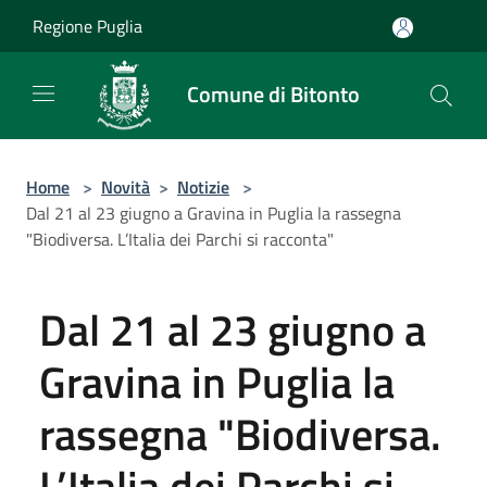
Salta al contenuto principale
Regione Puglia
Comune di Bitonto
Home
>
Novità
>
Notizie
>
Dal 21 al 23 giugno a Gravina in Puglia la rassegna
"Biodiversa. L’Italia dei Parchi si racconta"
Dal 21 al 23 giugno a
Gravina in Puglia la
rassegna "Biodiversa.
L’Italia dei Parchi si