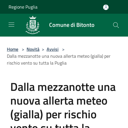
Salta al contenuto principale
Regione Puglia
Comune di Bitonto
Home
>
Novità
>
Avvisi
>
Dalla mezzanotte una nuova allerta meteo (gialla) per
rischio vento su tutta la Puglia
Dalla mezzanotte una
nuova allerta meteo
(gialla) per rischio
vento su tutta la