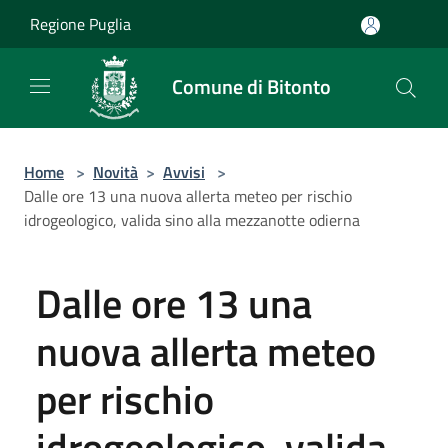
Salta al contenuto principale
Regione Puglia
Comune di Bitonto
Home
>
Novità
>
Avvisi
>
Dalle ore 13 una nuova allerta meteo per rischio
idrogeologico, valida sino alla mezzanotte odierna
Dalle ore 13 una
nuova allerta meteo
per rischio
idrogeologico, valida