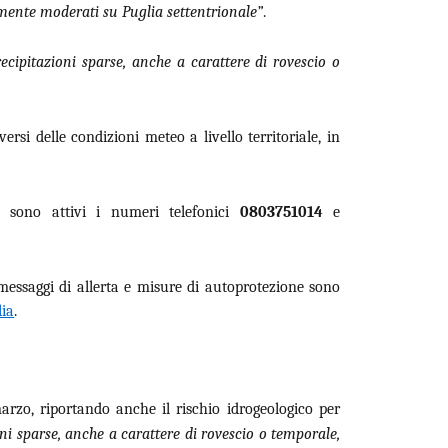
mente moderati su Puglia settentrionale”
.
recipitazioni sparse, anche a carattere di rovescio o
rsi delle condizioni meteo a livello territoriale, in
eo sono attivi i numeri telefonici
0803751014
e
essaggi di allerta e misure di autoprotezione sono
lia
.
rzo, riportando anche il rischio idrogeologico per
oni sparse, anche a carattere di rovescio o temporale,