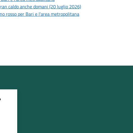
l gran caldo anche domani (20 luglio 2026)
lino rosso per Bari e l'area metropolitana
?