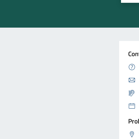
Con
Prob