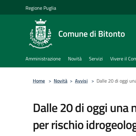
Salta al contenuto principale
Regione Puglia
Comune di Bitonto
Amministrazione
Novità
Servizi
Vivere il C
Home
>
Novità
>
Avvisi
>
Dalle 20 di oggi un
Dalle 20 di oggi una 
per rischio idrogeolog