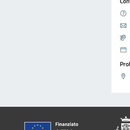
Con
Prob