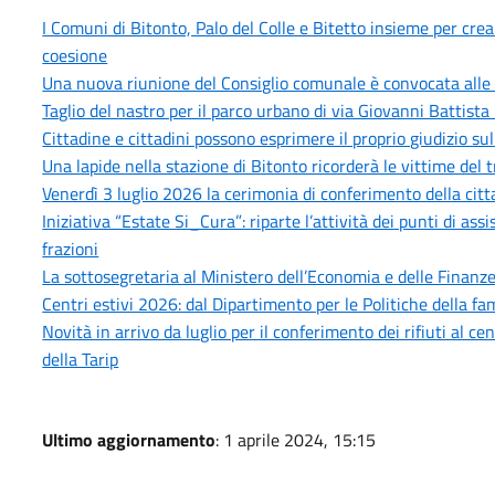
I Comuni di Bitonto, Palo del Colle e Bitetto insieme per cre
coesione
Una nuova riunione del Consiglio comunale è convocata alle 
Taglio del nastro per il parco urbano di via Giovanni Battista 
Cittadine e cittadini possono esprimere il proprio giudizio sull
Una lapide nella stazione di Bitonto ricorderà le vittime del 
Venerdì 3 luglio 2026 la cerimonia di conferimento della citt
Iniziativa “Estate Si_Cura”: riparte l’attività dei punti di as
frazioni
La sottosegretaria al Ministero dell’Economia e delle Finanze,
Centri estivi 2026: dal Dipartimento per le Politiche della fam
Novità in arrivo da luglio per il conferimento dei rifiuti al 
della Tarip
Ultimo aggiornamento
: 1 aprile 2024, 15:15