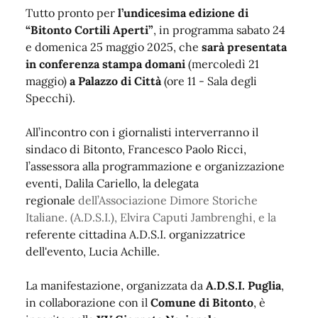
Tutto pronto per
l’undicesima edizione di
“Bitonto Cortili Aperti”
, in programma sabato 24
e domenica 25 maggio 2025, che
sarà presentata
in conferenza stampa domani
(mercoledì 21
maggio)
a Palazzo di Città
(ore 11 - Sala degli
Specchi).
All’incontro con i giornalisti interverranno il
sindaco di Bitonto, Francesco Paolo Ricci,
l’assessora alla programmazione e organizzazione
eventi, Dalila Cariello, la delegata
regionale
dell’Associazione Dimore Storiche
Italiane. (A.D.S.I.),
Elvira Caputi Jambrenghi, e la
referente cittadina A.D.S.I. organizzatrice
dell'evento, Lucia Achille.
La manifestazione, organizzata da
A.D.S.I. Puglia
,
in collaborazione con il
Comune di Bitonto
, è