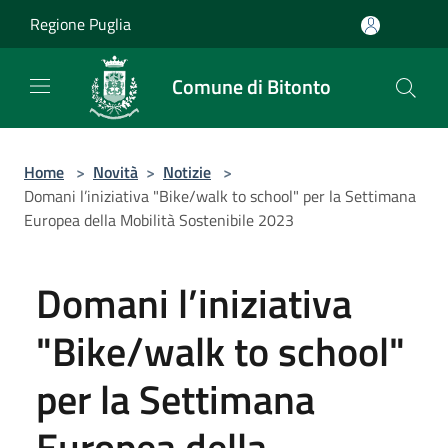
Salta al contenuto principale
Regione Puglia
Comune di Bitonto
Home
>
Novità
>
Notizie
>
Domani l’iniziativa "Bike/walk to school" per la Settimana
Europea della Mobilità Sostenibile 2023
Domani l’iniziativa
"Bike/walk to school"
per la Settimana
Europea della