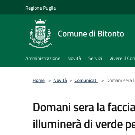
Salta al contenuto principale
Regione Puglia
Comune di Bitonto
Amministrazione
Novità
Servizi
Vivere il C
Home
>
Novità
>
Comunicati
>
Domani sera la
Domani sera la facciat
illuminerà di verde p