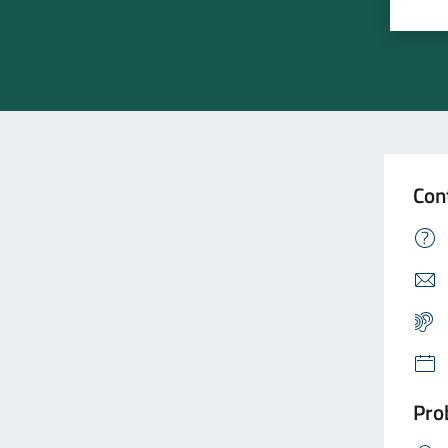
Con
Prob