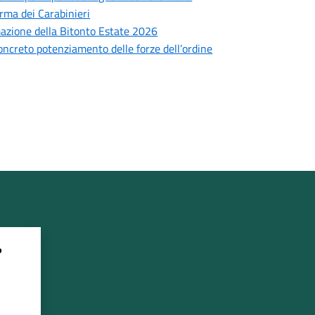
Arma dei Carabinieri
mmazione della Bitonto Estate 2026
concreto potenziamento delle forze dell’ordine
?