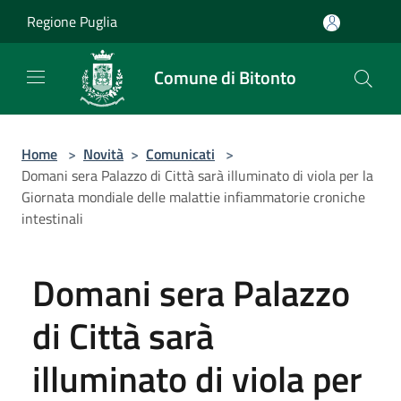
Salta al contenuto principale
Regione Puglia
Comune di Bitonto
Home
>
Novità
>
Comunicati
>
Domani sera Palazzo di Città sarà illuminato di viola per la
Giornata mondiale delle malattie infiammatorie croniche
intestinali
Domani sera Palazzo
di Città sarà
illuminato di viola per