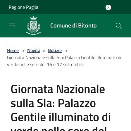
Salta al contenuto principale
Regione Puglia
Comune di Bitonto
Home
>
Novità
>
Notizie
>
Giornata Nazionale sulla Sla: Palazzo Gentile illuminato di
verde nelle sere del 16 e 17 settembre
Giornata Nazionale
sulla Sla: Palazzo
Gentile illuminato di
verde nelle sere del