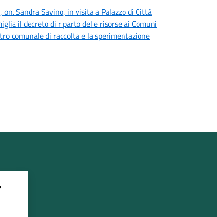
 on. Sandra Savino, in visita a Palazzo di Città
iglia il decreto di riparto delle risorse ai Comuni
centro comunale di raccolta e la sperimentazione
?