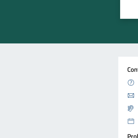
Con
Prob