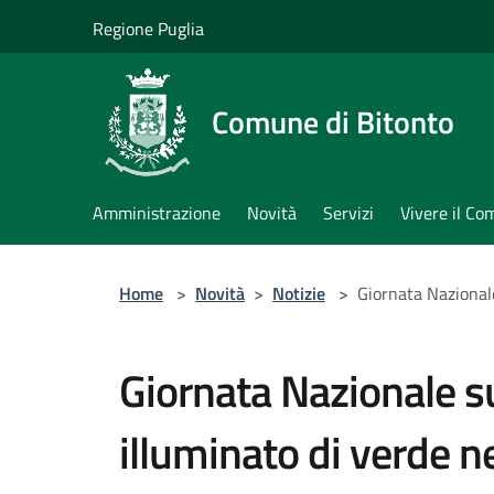
Salta al contenuto principale
Regione Puglia
Comune di Bitonto
Amministrazione
Novità
Servizi
Vivere il C
Home
>
Novità
>
Notizie
>
Giornata Nazionale
Giornata Nazionale su
illuminato di verde ne