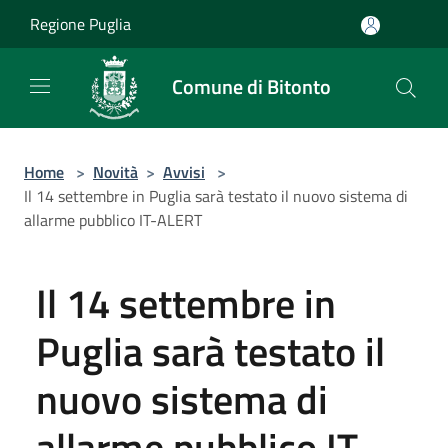
Salta al contenuto principale
Regione Puglia
Comune di Bitonto
Home
>
Novità
>
Avvisi
>
Il 14 settembre in Puglia sarà testato il nuovo sistema di
allarme pubblico IT-ALERT
Il 14 settembre in
Puglia sarà testato il
nuovo sistema di
allarme pubblico IT-