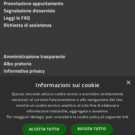
Prenotazione appuntamento
Segnalazione disservizio
Leggi le FAQ
Richiesta di assistenza
Amministrazione trasparente
Albo pretorio
Informativa privacy
Note legali
×
Informazioni sui cookie
Dichiarazione di accessibilità
Meccanismo di feedback
Questo sito web utilizza cookie tecnici e assimilati strettamente
necessari al corretto funzionamento e alla navigazione del sito,
nonché un cookie tecnico analitico al solo fine di elaborare
informazioni statistiche, aggregate e anonime.
RSS
Copyright © 2026 • Comune di
Per maggiori dettagli, può consultare la cookie policy al seguente
link
Accessibilità
Bitonto • Powered by
Privacy
Municipium
Accesso
•
RIFIUTA TUTTO
ACCETTA TUTTO