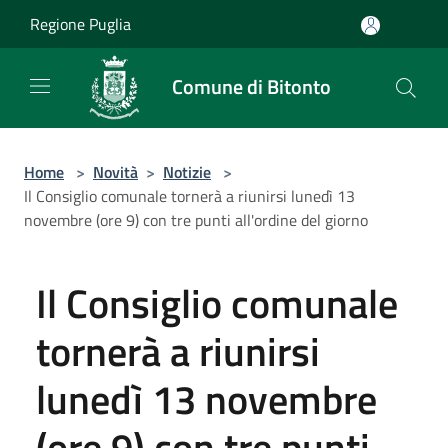
Salta al contenuto principale
Regione Puglia
Comune di Bitonto
Home
>
Novità
>
Notizie
>
Il Consiglio comunale tornerà a riunirsi lunedì 13
novembre (ore 9) con tre punti all'ordine del giorno
Il Consiglio comunale
tornerà a riunirsi
lunedì 13 novembre
(ore 9) con tre punti