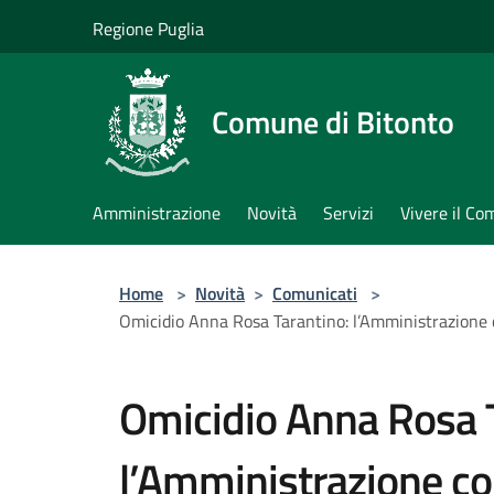
Salta al contenuto principale
Regione Puglia
Comune di Bitonto
Amministrazione
Novità
Servizi
Vivere il C
Home
>
Novità
>
Comunicati
>
Omicidio Anna Rosa Tarantino: l’Amministrazione 
Omicidio Anna Rosa T
l’Amministrazione c