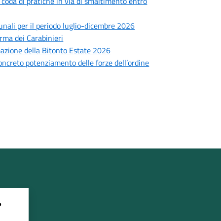
: coda di pratiche in via di smaltimento entro
munali per il periodo luglio-dicembre 2026
Arma dei Carabinieri
mmazione della Bitonto Estate 2026
concreto potenziamento delle forze dell’ordine
?