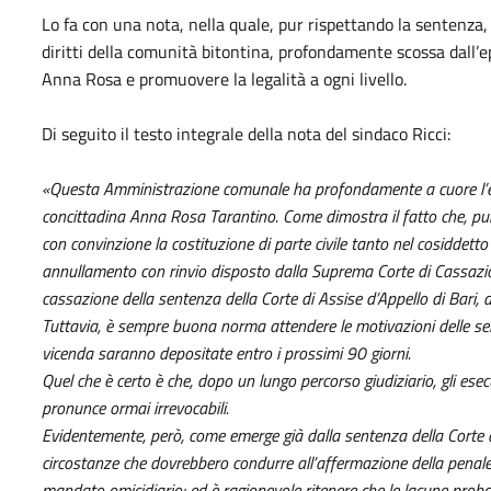
Lo fa con una nota, nella quale, pur rispettando la sentenza, 
diritti della comunità bitontina, profondamente scossa dall’epi
Anna Rosa e promuovere la legalità a ogni livello.
Di seguito il testo integrale della nota del sindaco Ricci:
«Questa Amministrazione comunale ha profondamente a cuore l’esige
concittadina Anna Rosa Tarantino. Come dimostra il fatto che, pur
con convinzione la costituzione di parte civile tanto nel cosiddetto
annullamento con rinvio disposto dalla Suprema Corte di Cassazio
cassazione della sentenza della Corte di Assise d’Appello di Bari, 
Tuttavia, è sempre buona norma attendere le motivazioni delle se
vicenda saranno depositate entro i prossimi 90 giorni.
Quel che è certo è che, dopo un lungo percorso giudiziario, gli esec
pronunce ormai irrevocabili.
Evidentemente, però, come emerge già dalla sentenza della Corte
circostanze che dovrebbero condurre all’affermazione della penale
mandato omicidiario; ed è ragionevole ritenere che le lacune prob