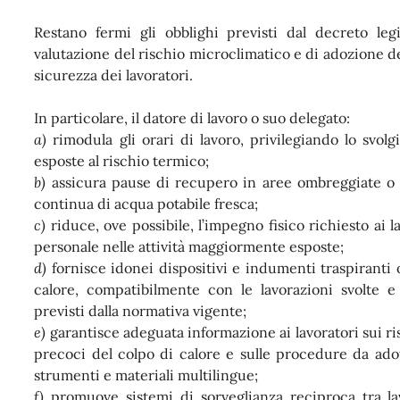
Restano fermi gli obblighi previsti dal decreto leg
valutazione del rischio microclimatico e di adozione del
sicurezza dei lavoratori.
In particolare, il datore di lavoro o suo delegato:
a)
rimodula gli orari di lavoro, privilegiando lo svol
esposte al rischio termico;
b)
assicura pause di recupero in aree ombreggiate o a
continua di acqua potabile fresca;
c)
riduce, ove possibile, l’impegno fisico richiesto ai
personale nelle attività maggiormente esposte;
d)
fornisce idonei dispositivi e indumenti traspiranti o 
calore, compatibilmente con le lavorazioni svolte e
previsti dalla normativa vigente;
e)
garantisce adeguata informazione ai lavoratori sui ris
precoci del colpo di calore e sulle procedure da ad
strumenti e materiali multilingue;
f)
promuove sistemi di sorveglianza reciproca tra lav