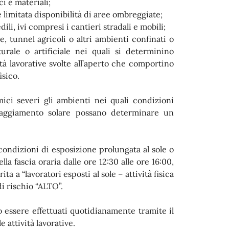
 e materiali;
e limitata disponibilità di aree ombreggiate;
edili, ivi compresi i cantieri stradali e mobili;
rre, tunnel agricoli o altri ambienti confinati o
urale o artificiale nei quali si determinino
ità lavorative svolte all’aperto che comportino
isico.
mici severi gli ambienti nei quali condizioni
rraggiamento solare possano determinare un
.
n condizioni di esposizione prolungata al sole o
a fascia oraria dalle ore 12:30 alle ore 16:00,
a a “lavoratori esposti al sole – attività fisica
 di rischio “ALTO”.
 essere effettuati quotidianamente tramite il
e attività lavorative.