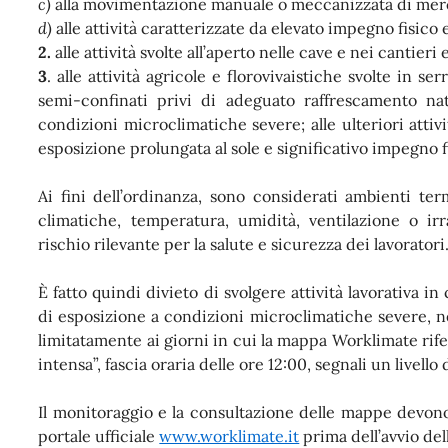
c)
alla movimentazione manuale o meccanizzata di merci
d)
alle attività caratterizzate da elevato impegno fisico 
2.
alle attività svolte all’aperto nelle cave e nei cantieri 
3
. alle attività agricole e florovivaistiche svolte in se
semi-confinati privi di adeguato raffrescamento nat
condizioni microclimatiche severe; alle ulteriori attiv
esposizione prolungata al sole e significativo impegno f
Ai fini dell’ordinanza, sono considerati ambienti ter
climatiche, temperatura, umidità, ventilazione o i
rischio rilevante per la salute e sicurezza dei lavoratori
È fatto quindi divieto di svolgere attività lavorativa i
di esposizione a condizioni microclimatiche severe, nell
limitatamente ai giorni in cui la mappa Worklimate riferit
intensa”, fascia oraria delle ore 12:00, segnali un livello
Il monitoraggio e la consultazione delle mappe devono
portale ufficiale
www.worklimate.it
prima dell’avvio dell