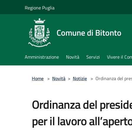
Salta al contenuto principale
Regione Puglia
Comune di Bitonto
Amministrazione
Novità
Servizi
Vivere il C
Home
>
Novità
>
Notizie
>
Ordinanza del pres
Ordinanza del presid
per il lavoro all’aper