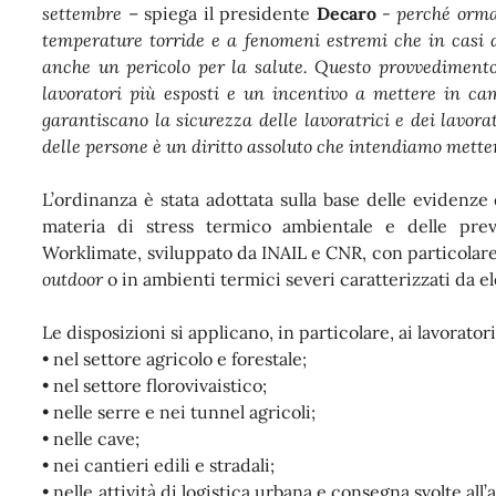
settembre
– spiega il presidente
Decaro
-
perché orma
temperature torride e a fenomeni estremi che in casi 
anche un pericolo per la salute. Questo provvedimento
lavoratori più esposti e un incentivo a mettere in ca
garantiscano la sicurezza delle lavoratrici e dei lavora
delle persone è un diritto assoluto che intendiamo mette
L’ordinanza è stata adottata sulla base delle evidenze
materia di stress termico ambientale e delle prev
Worklimate, sviluppato da INAIL e CNR, con particolare 
outdoor
o in ambienti termici severi caratterizzati da e
Le disposizioni si applicano, in particolare, ai lavorator
• nel settore agricolo e forestale;
• nel settore florovivaistico;
• nelle serre e nei tunnel agricoli;
• nelle cave;
• nei cantieri edili e stradali;
• nelle attività di logistica urbana e consegna svolte al