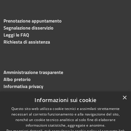
Prenotazione appuntamento
Segnalazione disservizio
Leggi le FAQ
Richiesta di assistenza
Amministrazione trasparente
Albo pretorio
Informativa privacy
Note legali
×
Informazioni sui cookie
Dichiarazione di accessibilità
Meccanismo di feedback
Questo sito web utilizza cookie tecnici e assimilati strettamente
necessari al corretto funzionamento e alla navigazione del sito,
nonché un cookie tecnico analitico al solo fine di elaborare
informazioni statistiche, aggregate e anonime.
RSS
Copyright © 2026 • Comune di
Per maggiori dettagli, può consultare la cookie policy al seguente
link