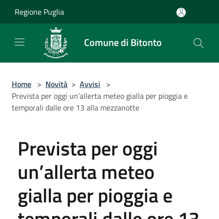
Salta al contenuto principale
Regione Puglia
Comune di Bitonto
Home
>
Novità
>
Avvisi
>
Prevista per oggi un’allerta meteo gialla per pioggia e
temporali dalle ore 13 alla mezzanotte
Prevista per oggi
un’allerta meteo
gialla per pioggia e
temporali dalle ore 13