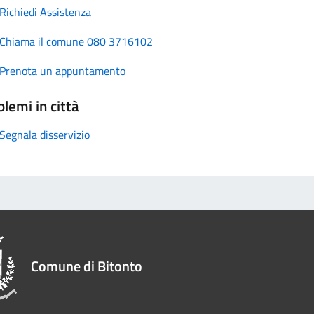
Richiedi Assistenza
Chiama il comune 080 3716102
Prenota un appuntamento
lemi in città
Segnala disservizio
Comune di Bitonto