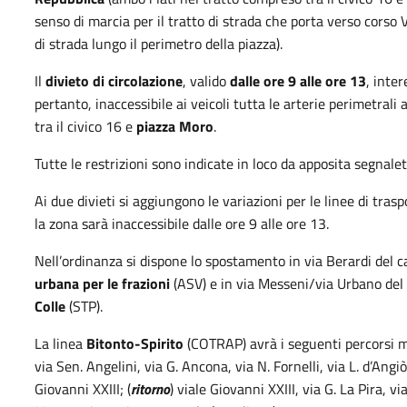
senso di marcia per il tratto di strada che porta verso corso Vi
di strada lungo il perimetro della piazza).
Il
divieto di circolazione
, valido
dalle ore 9 alle ore 13
, inte
pertanto, inaccessibile ai veicoli tutta le arterie perimetrali a
tra il civico 16 e
piazza Moro
.
Tutte le restrizioni sono indicate in loco da apposita segnalet
Ai due divieti si aggiungono le variazioni per le linee di tra
la zona sarà inaccessibile dalle ore 9 alle ore 13.
Nell’ordinanza si dispone lo spostamento in via Berardi del c
urbana per le frazioni
(ASV) e in via Messeni/via Urbano del
Colle
(STP).
La linea
Bitonto-Spirito
(COTRAP) avrà i seguenti percorsi mo
via Sen. Angelini, via G. Ancona, via N. Fornelli, via L. d’Angiò
Giovanni XXIII; (
ritorno
) viale Giovanni XXIII, via G. La Pira, vi