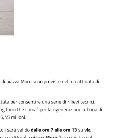
na di piazza Moro sono previste nella mattinata di
tata per consentire una serie di rilievi tecnici,
ning form the Lama” per la rigenerazione urbana di
5,45 milioni.
coli sarà valido
dalle ore 7 alle ore 13
su
via
e piazza Moro) e
piazza Moro
(lato sinistro del