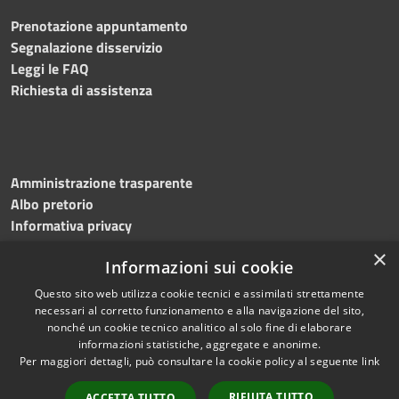
Prenotazione appuntamento
Segnalazione disservizio
Leggi le FAQ
Richiesta di assistenza
Amministrazione trasparente
Albo pretorio
Informativa privacy
Note legali
×
Informazioni sui cookie
Dichiarazione di accessibilità
Meccanismo di feedback
Questo sito web utilizza cookie tecnici e assimilati strettamente
necessari al corretto funzionamento e alla navigazione del sito,
nonché un cookie tecnico analitico al solo fine di elaborare
informazioni statistiche, aggregate e anonime.
RSS
Copyright © 2026 • Comune di
Per maggiori dettagli, può consultare la cookie policy al seguente
link
Accessibilità
Bitonto • Powered by
Privacy
Municipium
Accesso
•
RIFIUTA TUTTO
ACCETTA TUTTO