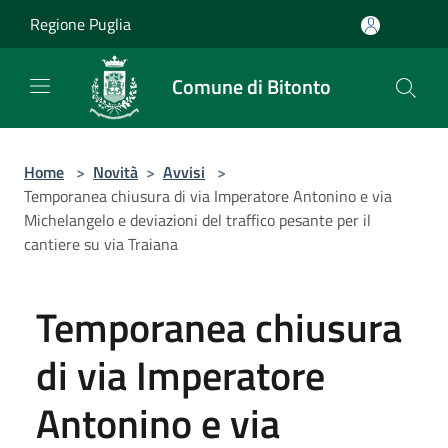
Salta al contenuto principale
Regione Puglia
Comune di Bitonto
Home
>
Novità
>
Avvisi
>
Temporanea chiusura di via Imperatore Antonino e via
Michelangelo e deviazioni del traffico pesante per il
cantiere su via Traiana
Temporanea chiusura
di via Imperatore
Antonino e via