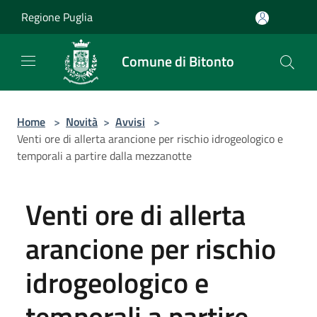
Salta al contenuto principale
Regione Puglia
Comune di Bitonto
Home
>
Novità
>
Avvisi
>
Venti ore di allerta arancione per rischio idrogeologico e
temporali a partire dalla mezzanotte
Venti ore di allerta
arancione per rischio
idrogeologico e
temporali a partire