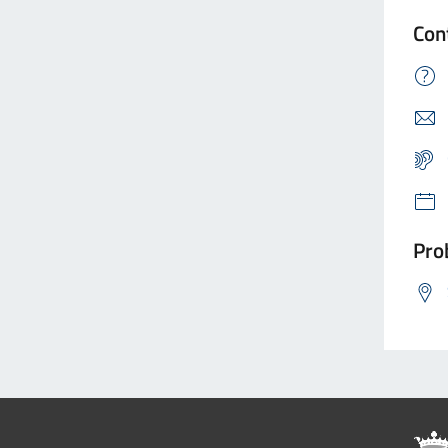
Con
Prob