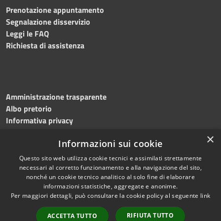
Prenotazione appuntamento
Segnalazione disservizio
Leggi le FAQ
Richiesta di assistenza
Amministrazione trasparente
Albo pretorio
Informativa privacy
Note legali
×
Informazioni sui cookie
Dichiarazione di accessibilità
Meccanismo di feedback
Questo sito web utilizza cookie tecnici e assimilati strettamente
necessari al corretto funzionamento e alla navigazione del sito,
nonché un cookie tecnico analitico al solo fine di elaborare
informazioni statistiche, aggregate e anonime.
RSS
Copyright © 2026 • Comune di
Per maggiori dettagli, può consultare la cookie policy al seguente
link
Accessibilità
Bitonto • Powered by
Privacy
Municipium
Accesso
•
RIFIUTA TUTTO
ACCETTA TUTTO