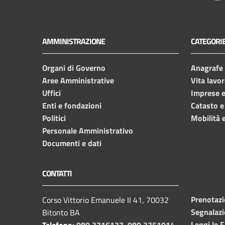
AMMINISTRAZIONE
CATEGORIE
Organi di Governo
Anagrafe e
Aree Amministrative
Vita lavor
Uffici
Imprese 
Enti e fondazioni
Catasto e
Politici
Mobilità e
Personale Amministrativo
Documenti e dati
CONTATTI
Prenotaz
Corso Vittorio Emanuele II 41, 70032
Segnalazi
Bitonto BA
Leggi le 
Telefono:
080 3716137
,
080 3751014