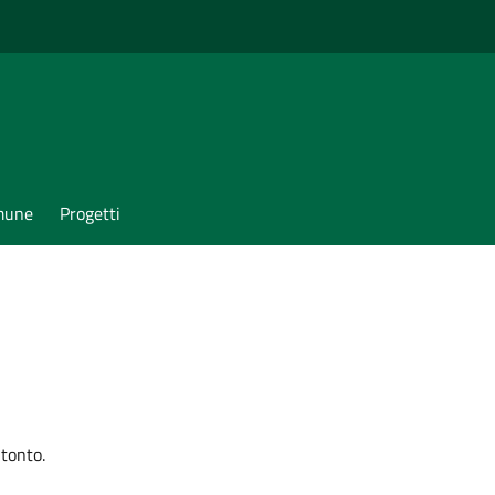
omune
Progetti
itonto.