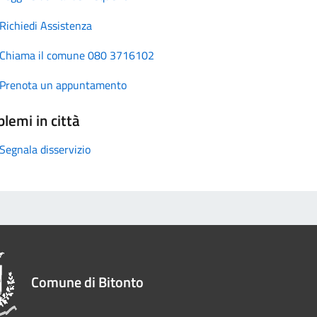
Richiedi Assistenza
Chiama il comune 080 3716102
Prenota un appuntamento
lemi in città
Segnala disservizio
Comune di Bitonto