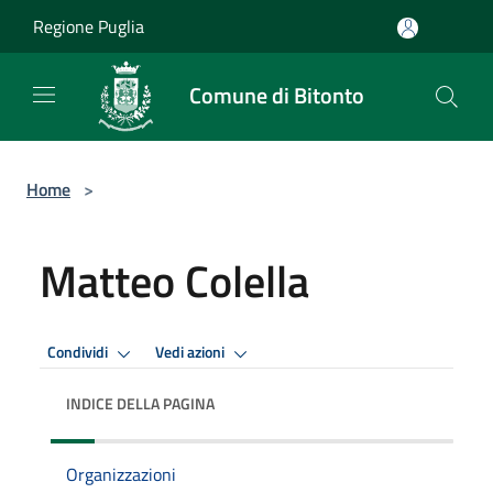
Salta al contenuto principale
Regione Puglia
Comune di Bitonto
Home
>
Matteo Colella
Condividi
Vedi azioni
INDICE DELLA PAGINA
Organizzazioni