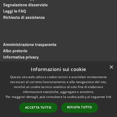
Segnalazione disservizio
Leggi le FAQ
Richiesta di assistenza
Amministrazione trasparente
Albo pretorio
Informativa privacy
Note legali
×
Informazioni sui cookie
Dichiarazione di accessibilità
Meccanismo di feedback
Questo sito web utilizza cookie tecnici e assimilati strettamente
necessari al corretto funzionamento e alla navigazione del sito,
nonché un cookie tecnico analitico al solo fine di elaborare
informazioni statistiche, aggregate e anonime.
RSS
Copyright © 2026 • Comune di
Per maggiori dettagli, può consultare la cookie policy al seguente
link
Accessibilità
Bitonto • Powered by
Privacy
Municipium
Accesso
•
RIFIUTA TUTTO
ACCETTA TUTTO
Cookie
redazione